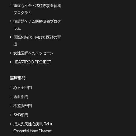
重症心不全・移植専攻医育成
プログラム
循環器ゲノム医療研修プログ
ラム
国際化時代へ向けた医師の育
成
女性医師へのメッセージ
HEARTROID PROJECT
臨床部門
心不全部門
虚血部門
不整脈部門
SHD部門
成人先天性心疾患 (Adult
Congenital Heart Disease: