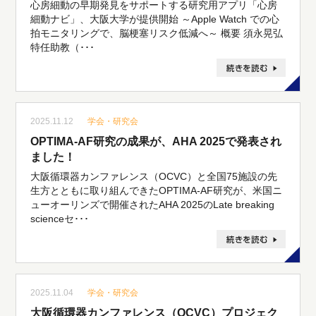
心房細動の早期発見をサポートする研究用アプリ「心房
細動ナビ」、大阪大学が提供開始 ～Apple Watch での心
拍モニタリングで、脳梗塞リスク低減へ～ 概要 須永晃弘
特任助教（･･･
2025.11.12
学会・研究会
OPTIMA-AF研究の成果が、AHA 2025で発表され
ました！
大阪循環器カンファレンス（OCVC）と全国75施設の先
生方とともに取り組んできたOPTIMA-AF研究が、米国ニ
ューオーリンズで開催されたAHA 2025のLate breaking
scienceセ･･･
2025.11.04
学会・研究会
大阪循環器カンファレンス（OCVC）プロジェク