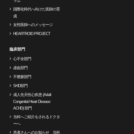
ラム
国際化時代へ向けた医師の育
成
女性医師へのメッセージ
HEARTROID PROJECT
臨床部門
心不全部門
虚血部門
不整脈部門
SHD部門
成人先天性心疾患 (Adult
Congenital Heart Disease:
ACHD) 部門
当科へご紹介をされるドクタ
ーへ
患者さんへのお知らせ 当科