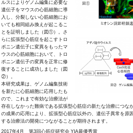
ルスによりゲノム編集に必要な
遺伝子をマウスの心筋細胞に導
入し、分裂しない心筋細胞にお
いても相同組み換えが起こるこ
とを証明しました（図①）。
さ
らに拡張型心筋症を起こすトロ
ポニン遺伝子に変異をもったマ
ウスの心筋細胞において、トロ
ポニン遺伝子の変異を正常に修
復することに成功しました（図
②）。
本研究成果は、ゲノム編集技術
を新たに心筋細胞に応用したも
ので、これまで有効な治療法が
存在しなかった難病である拡張型心筋症の新たな治療につな
の成果の応用により、拡張型心筋症以外の、遺伝子異常を原
する治療法の開発につながることが期待されます。
2017年4月 第3回心筋症研究会 YIA最優秀賞