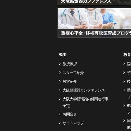
概要
教育
教授挨拶
医
スタッフ紹介
初
教室紹介
後
大阪循環器カンファレンス
重
プ
大阪大学循環器内科関連行事
循
予定
ラ
お問合せ
国
サイトマップ
成