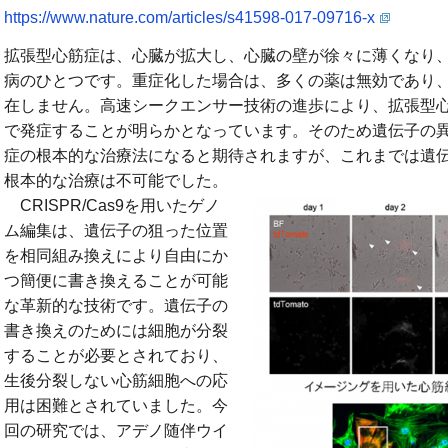
https://www.nature.com/articles/s41598-017-09716-x
拡張型心筋症は、心臓が拡大し、心臓の壁が徐々に薄くなり
病のひとつです。重症化した場合は、多くの薬は無効であり
在しません。高速シークエンサー技術の進歩により、拡張型
で発症することが明らかとなっています。そのため遺伝子の
症の根本的な治療法になると期待されますが、これまでは遺
根本的な治療は不可能でした。
CRISPR/Cas9を用いたゲノ
ム編集は、遺伝子の狙った位置
を相同組み換えにより自由にか
つ簡便に書き換えることが可能
な革新的な技術です。遺伝子の
書き換えのためには細胞が分裂
することが必要とされており、
生後分裂しない心筋細胞への応
用は困難とされていました。今
回の研究では、アデノ随伴ウイ