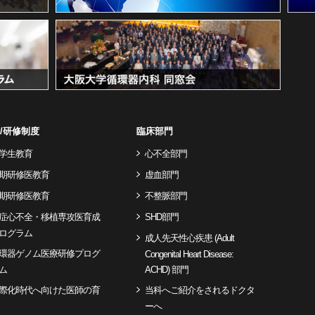
/研修制度
臨床部門
学生教育
心不全部門
期研修医教育
虚血部門
期研修医教育
不整脈部門
症心不全・移植専攻医育成
SHD部門
ログラム
成人先天性心疾患 (Adult
環器ゲノム医療研修プログ
Congenital Heart Disease:
ム
ACHD) 部門
際化時代へ向けた医師の育
当科へご紹介をされるドクタ
ーへ