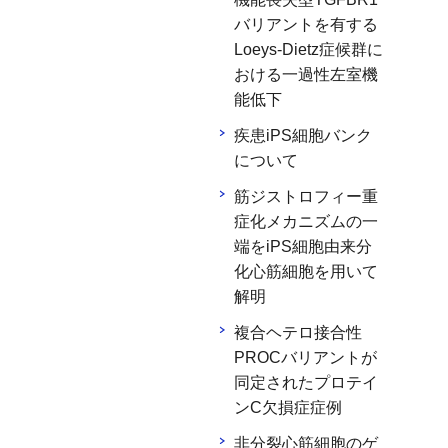
バリアントを有する
Loeys-Dietz症候群に
おける一過性左室機
能低下
疾患iPS細胞バンク
について
筋ジストロフィー重
症化メカニズムの一
端をiPS細胞由来分
化心筋細胞を用いて
解明
複合ヘテロ接合性
PROCバリアントが
同定されたプロテイ
ンC欠損症症例
非分裂心筋細胞のゲ