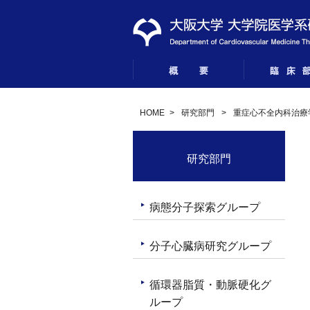
HOME
>
研究部門
>
重症心不全内科治療
研究部門
病態分子探索グループ
分子心臓病研究グループ
循環器脂質・動脈硬化グ
ループ