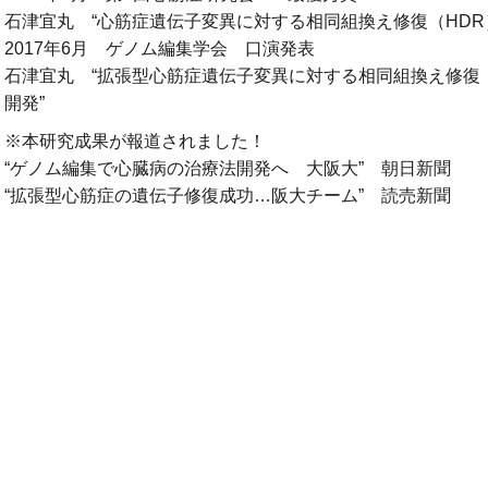
石津宜丸 “心筋症遺伝子変異に対する相同組換え修復（HDR
2017年6月 ゲノム編集学会 口演発表
石津宜丸 “拡張型心筋症遺伝子変異に対する相同組換え修復
開発”
※本研究成果が報道されました！
“ゲノム編集で心臓病の治療法開発へ 大阪大” 朝日新聞
“拡張型心筋症の遺伝子修復成功…阪大チーム” 読売新聞