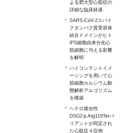
よる肥大型心筋症の
詳細な臨床経過
SARS-CoV-2スパイ
クタンパク質受容体
結合ドメインがヒト
iPS細胞由来分化心
筋細胞に与える影響
を解明
ハイコンテントイメ
ージングを用いて心
筋細胞カルシウム動
態解析アルゴリズム
を構築
ヘテロ接合性
DSG2:p.Arg119Terバ
リアントが同定され
た心筋症４症例