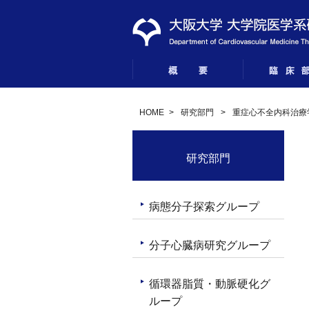
HOME
>
研究部門
>
重症心不全内科治療
研究部門
病態分子探索グループ
分子心臓病研究グループ
循環器脂質・動脈硬化グ
ループ