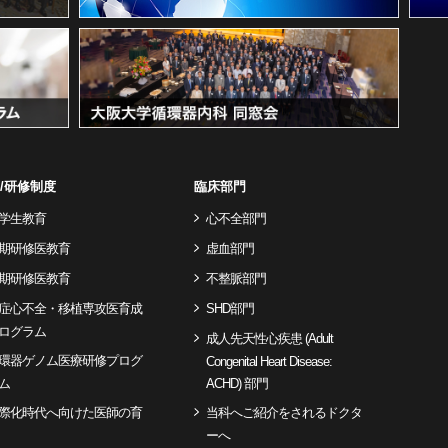
/研修制度
臨床部門
学生教育
心不全部門
期研修医教育
虚血部門
期研修医教育
不整脈部門
症心不全・移植専攻医育成
SHD部門
ログラム
成人先天性心疾患 (Adult
環器ゲノム医療研修プログ
Congenital Heart Disease:
ム
ACHD) 部門
際化時代へ向けた医師の育
当科へご紹介をされるドクタ
ーへ