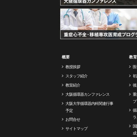
概要
教育
教授挨拶
医
スタッフ紹介
初
教室紹介
後
大阪循環器カンファレンス
重
プ
大阪大学循環器内科関連行事
循
予定
ラ
お問合せ
国
サイトマップ
成